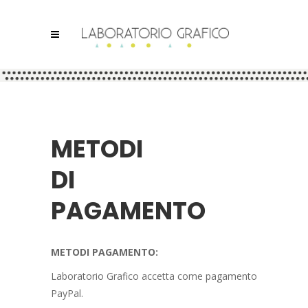
METODI
DI
PAGAMENTO
METODI PAGAMENTO:
Laboratorio Grafico accetta come pagamento
PayPal.