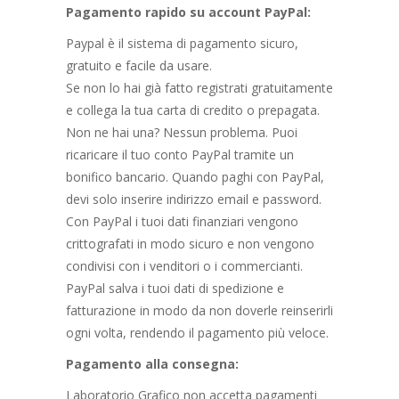
Pagamento rapido su account PayPal:
Paypal
è il sistema di pagamento sicuro,
gratuito e facile da usare.
Se non lo hai già fatto registrati gratuitamente
e collega la tua carta di credito o prepagata.
Non ne hai una? Nessun problema. Puoi
ricaricare il tuo conto PayPal tramite un
bonifico bancario. Quando paghi con PayPal,
devi solo inserire indirizzo email e password.
Con PayPal i tuoi dati finanziari vengono
crittografati in modo sicuro e non vengono
condivisi con i venditori o i commercianti.
PayPal salva i tuoi dati di spedizione e
fatturazione in modo da non doverle reinserirli
ogni volta, rendendo il pagamento più veloce.
Pagamento alla consegna:
Laboratorio Grafico non accetta pagamenti