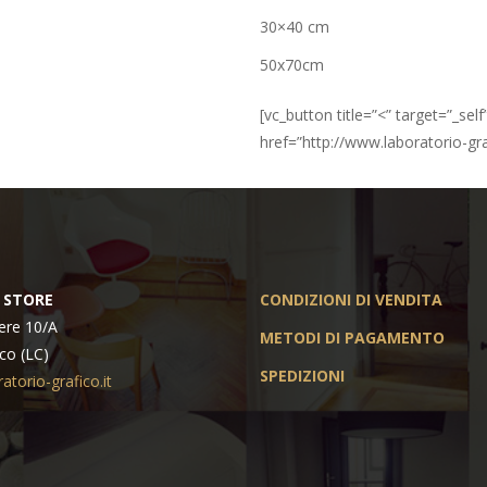
30×40 cm
50x70cm
[vc_button title=”<” target=”_se
href=”http://www.laboratorio-graf
 STORE
CONDIZIONI DI VENDITA
ere 10/A
METODI DI PAGAMENTO
co (LC)
SPEDIZIONI
atorio-grafico.it