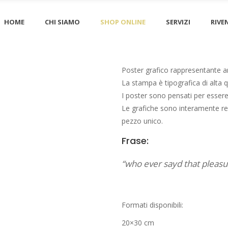
HOME
CHI SIAMO
SHOP ONLINE
SERVIZI
RIVE
Poster grafico rappresentante ar
La stampa è tipografica di alta 
I poster sono pensati per essere i
Le grafiche sono interamente re
pezzo unico.
Frase:
“who ever sayd that pleasu
Formati disponibili:
20×30 cm