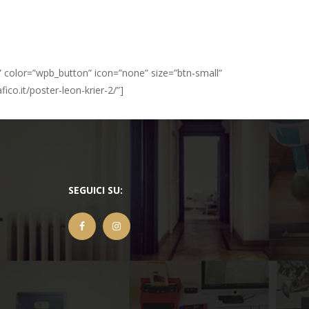
lf” color=”wpb_button” icon=”none” size=”btn-small”
ico.it/poster-leon-krier-2/”]
SEGUICI SU: