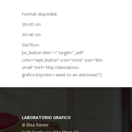
Formati disponibili:
20×30 cm
30×40 cm
50x70cm
[vc_button title=”>” target=”_self”
color=”wpb_button” icon=”none” size=”btn-
small” href=”http://laboratorio-
grafico.it/poster-i-want-to-an-astronaut/”]
LABORATORIO GRAFICO
di Elisa Ravasi