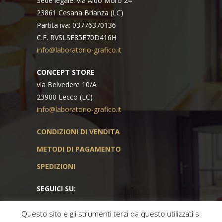
Sede legale: via Aldo Moro 24
23861 Cesana Brianza (LC)
Partita iva: 03776370136
C.F. RVSLSE85E70D416H
info@laboratorio-grafico.it
CONCEPT STORE
via Belvedere 10/A
23900 Lecco (LC)
info@laboratorio-grafico.it
CONDIZIONI DI VENDITA
METODI DI PAGAMENTO
SPEDIZIONI
SEGUICI SU:
Questo sito e gli strumenti terzi da questo utilizzati si