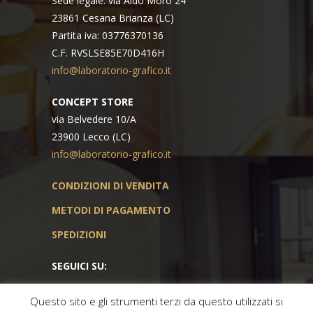
Sede legale: via Aldo Moro 24
23861 Cesana Brianza (LC)
Partita iva: 03776370136
C.F. RVSLSE85E70D416H
info@laboratorio-grafico.it
CONCEPT STORE
via Belvedere 10/A
23900 Lecco (LC)
info@laboratorio-grafico.it
CONDIZIONI DI VENDITA
METODI DI PAGAMENTO
SPEDIZIONI
SEGUICI SU:
Questo sito e gli strumenti terzi da questo utilizzati si