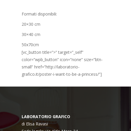
Formati disponibili:
20×30 cm
30×40 cm
50x70cm
[vc_button title=”>” target=”_self”
color=”wpb_button” icon=”none” size=”btn-
small” href=”http://laboratorio-
grafico.it/poster-i-want-to-be-a-princess/”]
LABORATORIO GRAFICO
di Elisa Ravasi