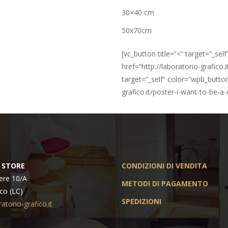
30×40 cm
50x70cm
[vc_button title=”<” target=”_se
href=”http://laboratorio-grafico.
target=”_self” color=”wpb_button
grafico.it/poster-i-want-to-be-a-
 STORE
CONDIZIONI DI VENDITA
ere 10/A
METODI DI PAGAMENTO
co (LC)
SPEDIZIONI
atorio-grafico.it