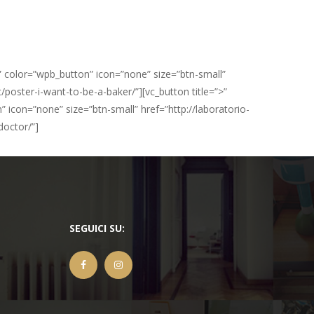
lf” color=”wpb_button” icon=”none” size=”btn-small”
it/poster-i-want-to-be-a-baker/”][vc_button title=”>”
” icon=”none” size=”btn-small” href=”http://laboratorio-
doctor/”]
SEGUICI SU: