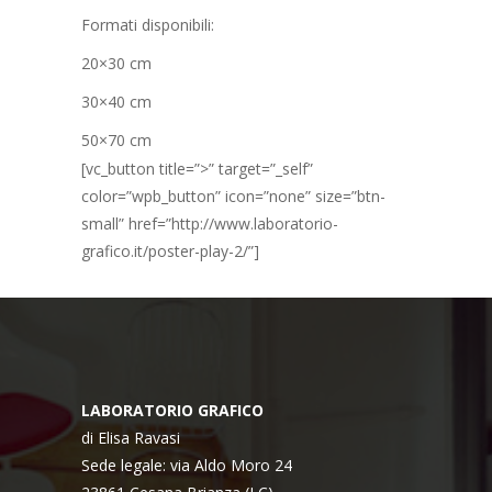
Formati disponibili:
20×30 cm
30×40 cm
50×70 cm
[vc_button title=”>” target=”_self”
color=”wpb_button” icon=”none” size=”btn-
small” href=”http://www.laboratorio-
grafico.it/poster-play-2/”]
LABORATORIO GRAFICO
di Elisa Ravasi
Sede legale: via Aldo Moro 24