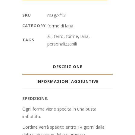
ferro
ricoperto
SKU
mag.>f13
di
CATEGORY
forme di lana
lana,
colore
ali
,
ferro
,
forme
,
lana
,
TAGS
personalizzabile
personalizzabili
quantity
DESCRIZIONE
INFORMAZIONI AGGIUNTIVE
SPEDIZIONE:
Ogni forma viene spedita in una busta
imbottita.
L’ordine verrà spedito entro 14 giorni dalla
data di ricezione del pagamento.