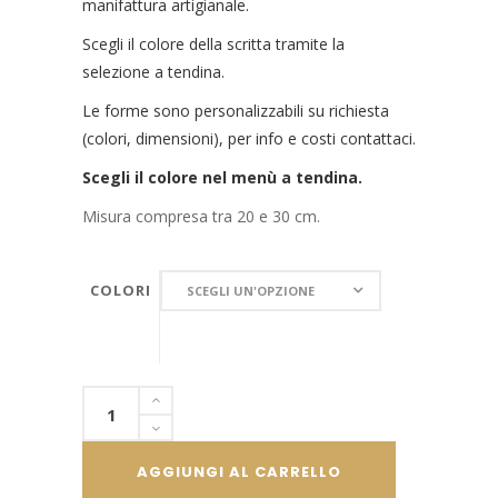
manifattura artigianale.
Scegli il colore della scritta tramite la
selezione a tendina.
Le forme sono personalizzabili su richiesta
(colori, dimensioni), per info e costi contattaci.
Scegli il colore nel menù a tendina.
Misura compresa tra 20 e 30 cm.
COLORI
COLORI
SCEGLI UN'OPZIONE
Ali
in
fil
AGGIUNGI AL CARRELLO
di