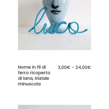
SCEGLI
Nome in fil di
Fascia
3,00
€
-
24,00
€
ferro ricoperto
di
di lana, iniziale
prezzo:
minuscola
da
3,00€
a
24,00€