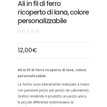
Ali in fil di ferro
ricoperto di lana, colore
personalizzabile
0
5
0
out
of
based
12,00
€
on
customer
ratings
Ali in fil di ferro ricoperto di lana, colore
personalizzabile.
Le forme sono interamente realizzate a mano
con passione pezzo per pezzo da Laboratorio
Grafico rendendo il prodotto un pezzo unico,
le piccole differenze testimoniano la