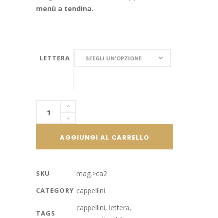
menù a tendina.
LETTERA
LETTERA
SCEGLI UN'OPZIONE
Cappellino
donna
/
AGGIUNGI AL CARRELLO
junior
con
fronte
SKU
mag.>ca2
imbottito
CATEGORY
cappellini
personalizzabile
con
cappellini
,
lettera
,
TAGS
lettera