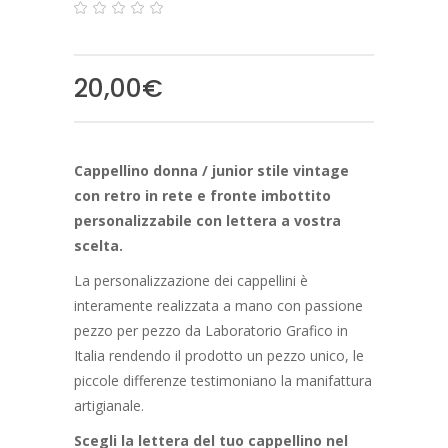
0
5
0
out
of
based
20,00
€
on
customer
ratings
Cappellino donna / junior stile vintage
con retro in rete e fronte imbottito
personalizzabile con lettera a vostra
scelta.
La personalizzazione dei cappellini è
interamente realizzata a mano con passione
pezzo per pezzo da Laboratorio Grafico in
Italia rendendo il prodotto un pezzo unico, le
piccole differenze testimoniano la manifattura
artigianale.
Scegli la lettera del tuo cappellino nel