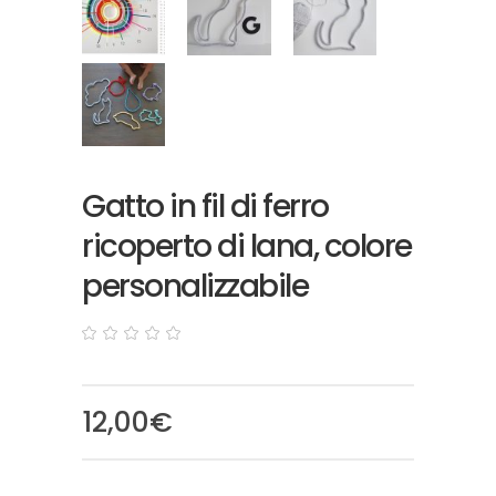
Gatto in fil di ferro
ricoperto di lana, colore
personalizzabile
0
5
0
out
of
based
12,00
€
on
customer
ratings