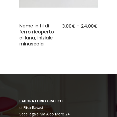
Nome in fil di
Fascia
3,00
€
-
24,00
€
ferro ricoperto
di
di lana, iniziale
prezzo:
minuscola
da
3,00€
a
24,00€
LABORATORIO GRAFICO
di Elisa Ravasi
Sede legale: via Aldo Moro 24