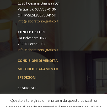
23861 Cesana Brianza (LC)
Partita iva: 03776370136
C.F. RVSLSE85E70D416H
info@laboratorio-grafico.it
CONCEPT STORE
via Belvedere 10/A
23900 Lecco (LC)
info@laboratorio-grafico.it
CONDIZIONI DI VENDITA
METODI DI PAGAMENTO
SPEDIZIONI
SEGUICI SU:
Questo sito e gli strumenti terzi da questo utilizzati si
avvalgono di cookie necessari al funzionamento ed utili alle