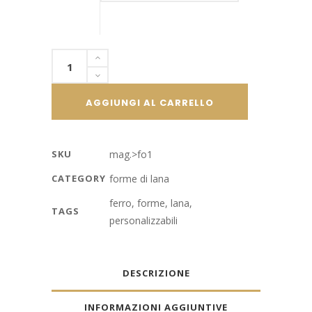
Gatto
in
fil
AGGIUNGI AL CARRELLO
di
ferro
ricoperto
SKU
mag.>fo1
di
CATEGORY
forme di lana
lana,
colore
ferro
,
forme
,
lana
,
TAGS
personalizzabile
personalizzabili
quantity
DESCRIZIONE
INFORMAZIONI AGGIUNTIVE