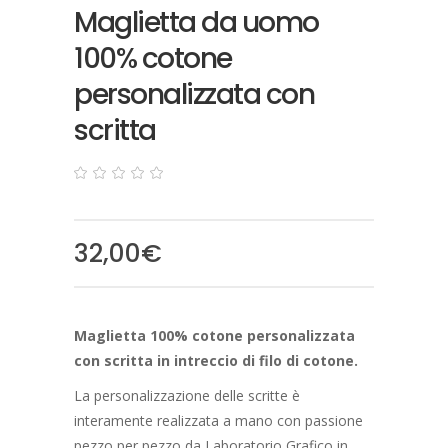
Maglietta da uomo
100% cotone
personalizzata con
scritta
0
5
0
out
of
based
32,00
€
on
customer
ratings
Maglietta 100% cotone personalizzata
con scritta in intreccio di filo di cotone.
La personalizzazione delle scritte è
interamente realizzata a mano con passione
pezzo per pezzo da Laboratorio Grafico in