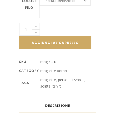
COLORE
SCEGLI UN'OPZIONE
FILO
FILO
Maglietta
da
uomo
AGGIUNGI AL CARRELLO
100%
cotone
personalizzata
SKU
mag.>scu
con
CATEGORY
magliette uomo
scritta
quantity
magliette
,
personalizzabile
,
TAGS
scritta
,
tshirt
DESCRIZIONE