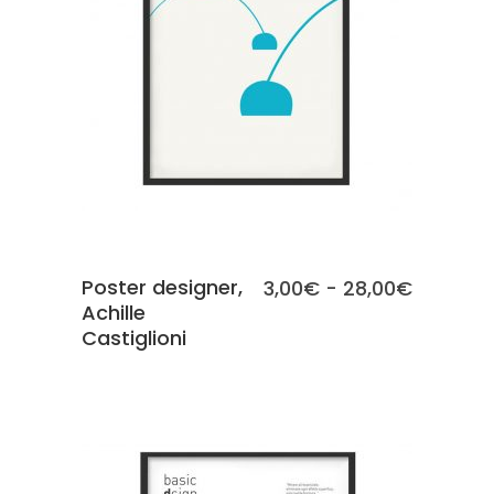
SCEGLI
Poster designer,
Fascia
3,00
€
-
28,00
€
Achille
di
Castiglioni
prezzo:
da
3,00€
a
28,00€