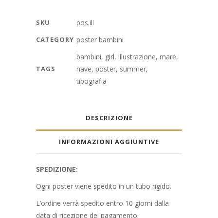
quantity
SKU
pos.ill
CATEGORY
poster bambini
bambini
,
girl
,
illustrazione
,
mare
,
TAGS
nave
,
poster
,
summer
,
tipografia
DESCRIZIONE
INFORMAZIONI AGGIUNTIVE
SPEDIZIONE:
Ogni poster viene spedito in un tubo rigido.
L’ordine verrà spedito entro 10 giorni dalla
data di ricezione del pagamento.