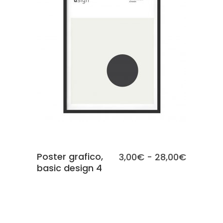
SCEGLI
Poster grafico,
Fascia
3,00
€
-
28,00
€
basic design 4
di
prezzo:
da
3,00€
a