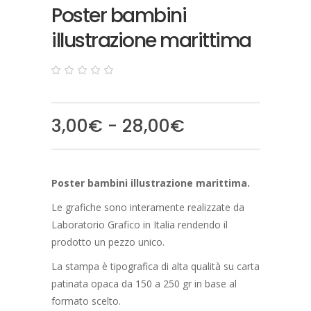
Poster bambini
illustrazione marittima
0
5
0
out
of
based
Fascia
3,00
€
-
28,00
€
on
customer
di
ratings
prezzo:
da
Poster bambini illustrazione marittima.
3,00€
a
Le grafiche sono interamente realizzate da
28,00€
Laboratorio Grafico in Italia rendendo il
prodotto un pezzo unico.
La stampa è tipografica di alta qualità su carta
patinata opaca da 150 a 250 gr in base al
formato scelto.