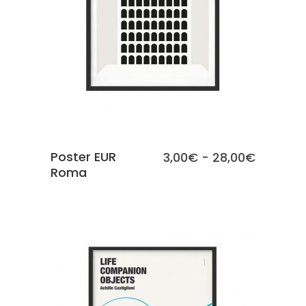
SCEGLI
Poster EUR
Fascia
3,00
€
-
28,00
€
Roma
di
prezzo:
da
3,00€
a
28,00€