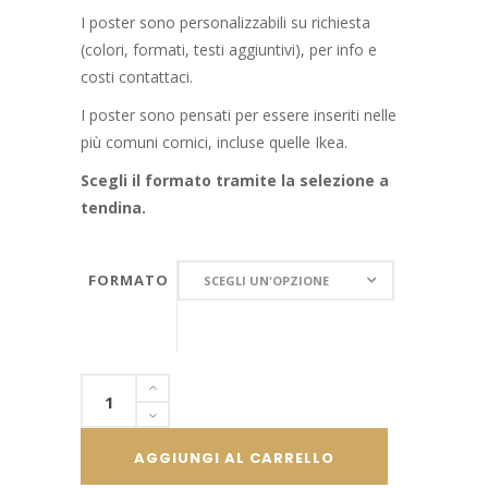
I poster sono personalizzabili su richiesta
(colori, formati, testi aggiuntivi), per info e
costi contattaci.
I poster sono pensati per essere inseriti nelle
più comuni cornici, incluse quelle Ikea.
Scegli il formato tramite la selezione a
tendina.
FORMATO
FORMATO
SCEGLI UN'OPZIONE
Poster
bambini
illustrazione
AGGIUNGI AL CARRELLO
marittima