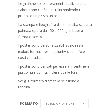
a
Le grafiche sono interamente realizzate da
28,00€
Laboratorio Grafico in Italia rendendo il
prodotto un pezzo unico.
La stampa è tipografica di alta qualità su carta
patinata opaca da 150 a 250 gr in base al
formato scelto.
I poster sono personalizzabili su richiesta
(colori, formati, testi aggiuntivi), per info e
costi contattaci.
I poster sono pensati per essere inseriti nelle
più comuni cornici, incluse quelle Ikea.
Scegli il formato tramite la selezione a
tendina.
FORMATO
FORMATO
SCEGLI UN'OPZIONE