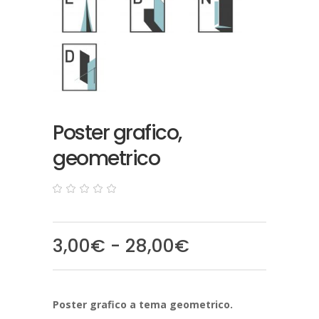
Poster grafico,
geometrico
0
5
0
out
of
based
Fascia
3,00
€
-
28,00
€
on
customer
di
ratings
prezzo:
da
Poster grafico a tema geometrico.
3,00€