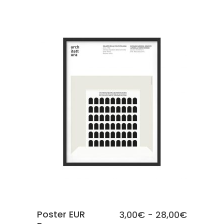
da
3,00€
a
28,00€
SCEGLI
Poster EUR
Fascia
3,00
€
-
28,00
€