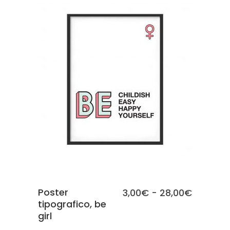
a
28,00€
SCEGLI
Poster
Fascia
3,00
€
-
28,00
€
tipografico, be
di
girl
prezzo: