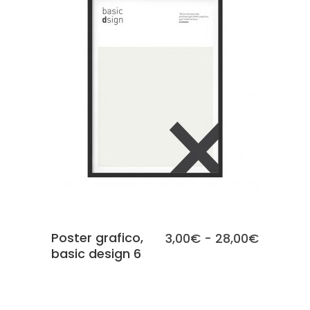
SCEGLI
Poster grafico,
Fascia
3,00
€
-
28,00
€
basic design 6
di
prezzo:
da
3,00€