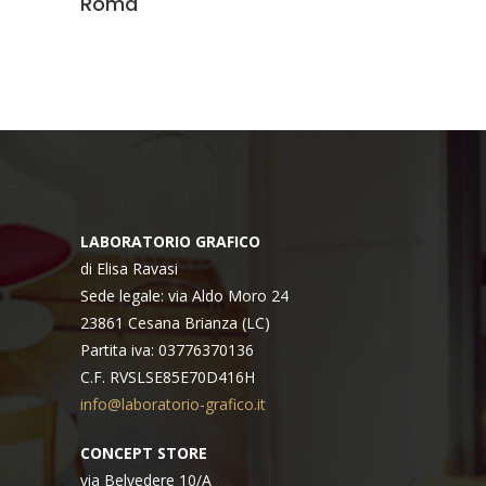
Roma
di
prezzo:
da
3,00€
a
28,00€
LABORATORIO GRAFICO
di Elisa Ravasi
Sede legale: via Aldo Moro 24
23861 Cesana Brianza (LC)
Partita iva: 03776370136
C.F. RVSLSE85E70D416H
info@laboratorio-grafico.it
CONCEPT STORE
via Belvedere 10/A