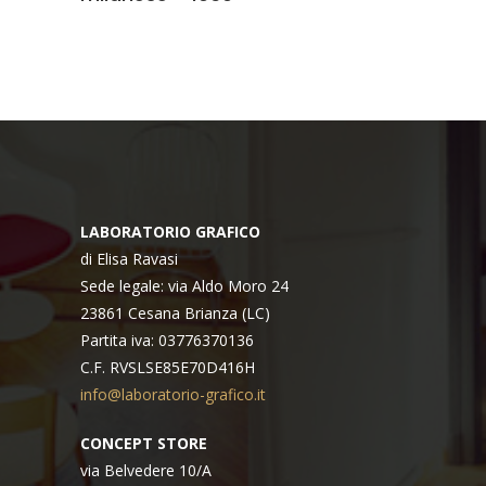
da
3,00€
a
28,00€
LABORATORIO GRAFICO
di Elisa Ravasi
Sede legale: via Aldo Moro 24
23861 Cesana Brianza (LC)
Partita iva: 03776370136
C.F. RVSLSE85E70D416H
info@laboratorio-grafico.it
CONCEPT STORE
via Belvedere 10/A