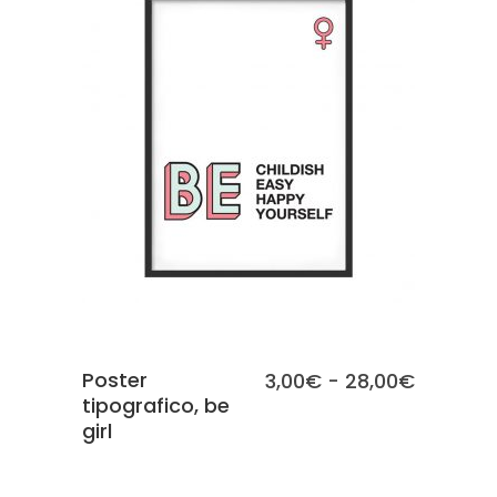
28,00€
SCEGLI
Poster
Fascia
3,00
€
-
28,00
€
tipografico, be
di
girl
prezzo:
da
3,00€