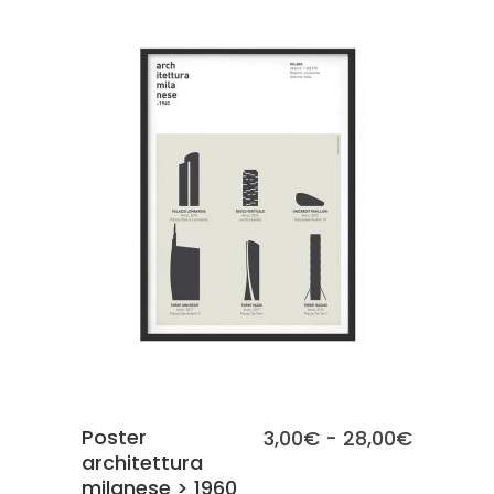
a
28,00€
SCEGLI
Poster
Fascia
3,00
€
-
28,00
€
architettura
di
milanese > 1960
prezzo: