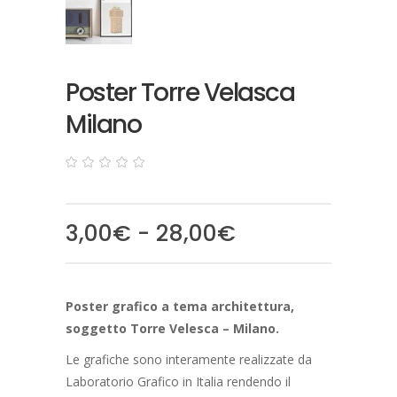
Poster Torre Velasca
Milano
0
5
0
out
of
based
Fascia
3,00
€
-
28,00
€
on
customer
di
ratings
prezzo:
da
Poster grafico a tema architettura,
3,00€
soggetto Torre Velesca – Milano.
a
28,00€
Le grafiche sono interamente realizzate da
Laboratorio Grafico in Italia rendendo il