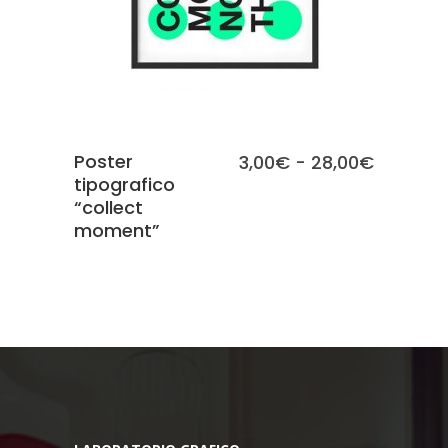
Poster
Fascia
3,00
€
-
28,00
€
tipografico
di
“collect
prezzo:
moment”
da
3,00€
a
28,00€