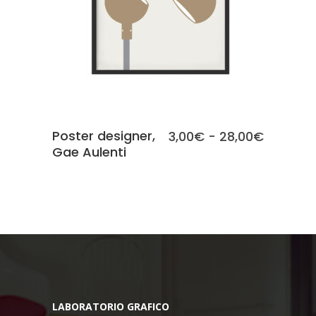
Poster designer,
Fascia
3,00
€
-
28,00
€
Gae Aulenti
di
prezzo:
da
3,00€
a
28,00€
LABORATORIO GRAFICO