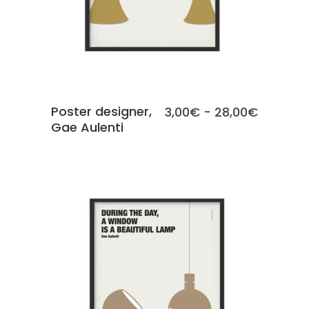
Poster designer,
Fascia
3,00
€
-
28,00
€
Gae Aulenti
di
prezzo:
da
3,00€
a
28,00€
SCEGLI