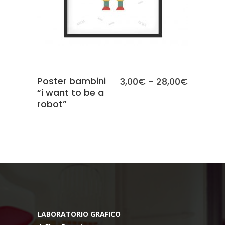
Poster bambini
Fascia
3,00
€
-
28,00
€
“i want to be a
di
robot”
prezzo:
da
3,00€
a
28,00€
LABORATORIO GRAFICO