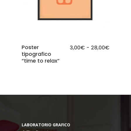
Poster
Fascia
3,00
€
-
28,00
€
tipografico
di
“time to relax”
prezzo:
da
3,00€
a
28,00€
LABORATORIO GRAFICO