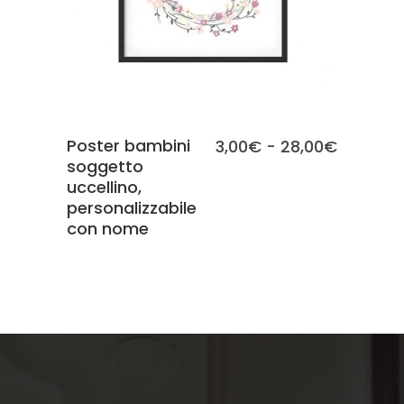
Poster bambini
Fascia
3,00
€
-
28,00
€
soggetto
di
uccellino,
prezzo:
personalizzabile
da
con nome
3,00€
a
28,00€