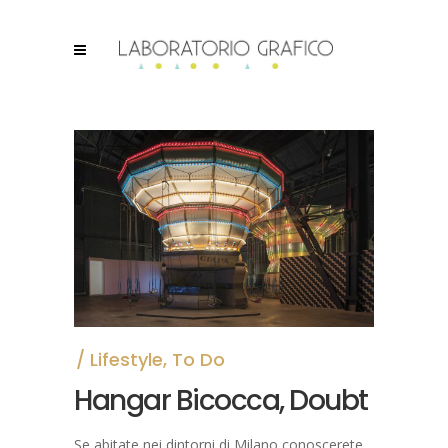
Lifestyle
,
To Do
Hangar Bicocca, Doubt
Se abitate nei dintorni di Milano conoscerete