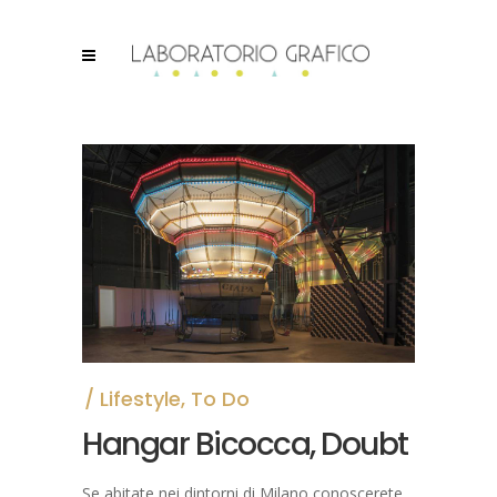
Lifestyle
,
To Do
Hangar Bicocca, Doubt
Se abitate nei dintorni di Milano conoscerete