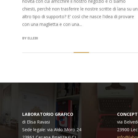
novità con cui arricchire il nostro negozio e ci siamo
chiesti, perchè non trasferire le nostre scritte di lana su un
altro tipo di supporto? E' così che nasce l'idea di provare
con una maglietta e con una...
BY
ELLEBI
LABORATORIO GRAFICO
CONCEPT
di Elisa Ravasi
via Belved
Sede legale: via Aldo Moro 24
23900 Lec
23861 Cesana Brianza (LC)
info@labor