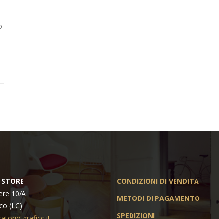
o
 STORE
CONDIZIONI DI VENDITA
ere 10/A
METODI DI PAGAMENTO
co (LC)
SPEDIZIONI
atorio-grafico.it