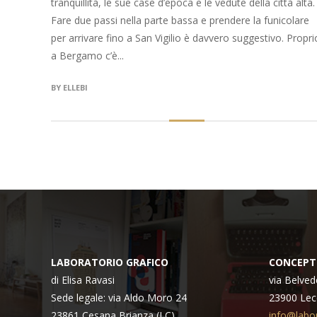
tranquillità, le sue case d’epoca e le vedute della città alta.
Fare due passi nella parte bassa e prendere la funicolare
per arrivare fino a San Vigilio è davvero suggestivo. Propri
a Bergamo c’è...
BY
ELLEBI
LABORATORIO GRAFICO
CONCEPT
di Elisa Ravasi
via Belved
Sede legale: via Aldo Moro 24
23900 Lec
23861 Cesana Brianza (LC)
info@labor