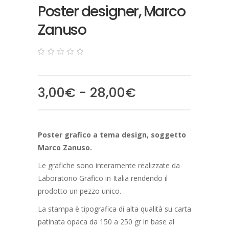
Poster designer, Marco
Zanuso
0
5
0
out
of
based
Fascia
3,00
€
-
28,00
€
on
customer
di
ratings
prezzo:
da
Poster grafico a tema design, soggetto
3,00€
Marco Zanuso.
a
28,00€
Le grafiche sono interamente realizzate da
Laboratorio Grafico in Italia rendendo il
prodotto un pezzo unico.
La stampa è tipografica di alta qualità su carta
patinata opaca da 150 a 250 gr in base al