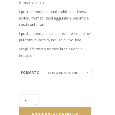
formato scelto.
I poster sono personalizzabili su richiesta
(colori, formati, testi aggiuntivi), per info e
costi contattaci.
I poster sono pensati per essere inseriti nelle
più comuni cornici, incluse quelle Ikea.
Scegli il formato tramite la selezione a
tendina.
FORMATO
FORMATO
SCEGLI UN'OPZIONE
Poster
designer,
Marco
AGGIUNGI AL CARRELLO