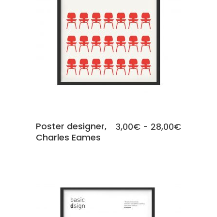
SCEGLI
Poster designer,
Fascia
3,00
€
-
28,00
€
Charles Eames
di
prezzo:
da
3,00€
a
28,00€