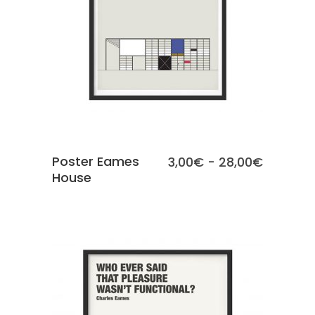
SCEGLI
Poster Eames
Fascia
3,00
€
-
28,00
€
House
di
prezzo:
da
3,00€
a
28,00€