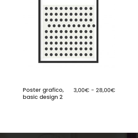
SCEGLI
Poster grafico,
Fascia
3,00
€
-
28,00
€
basic design 2
di
prezzo:
da
3,00€
a
28,00€