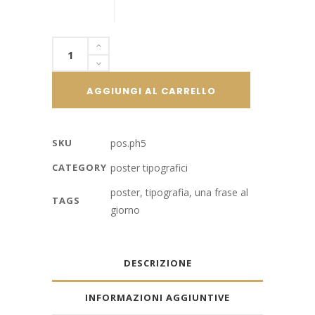
Poster
tipografico,
"a
AGGIUNGI AL CARRELLO
phrase
a
day"
SKU
pos.ph5
#5
CATEGORY
poster tipografici
quantity
poster
,
tipografia
,
una frase al
TAGS
giorno
DESCRIZIONE
INFORMAZIONI AGGIUNTIVE