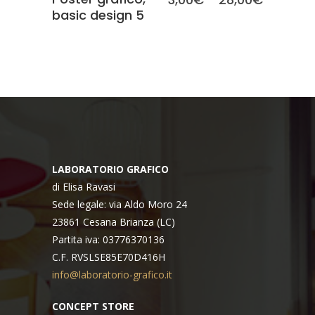
basic design 5
di
prezzo:
da
3,00€
a
28,00€
LABORATORIO GRAFICO
di Elisa Ravasi
Sede legale: via Aldo Moro 24
23861 Cesana Brianza (LC)
Partita iva: 03776370136
C.F. RVSLSE85E70D416H
info@laboratorio-grafico.it
CONCEPT STORE