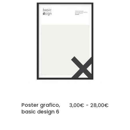
SCEGLI
Poster grafico,
Fascia
3,00
€
-
28,00
€
basic design 6
di
prezzo:
da