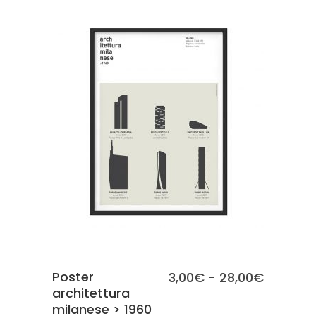
3,00€
a
28,00€
SCEGLI
Poster
Fascia
3,00
€
-
28,00
€
architettura
di
milanese > 1960
prezzo: