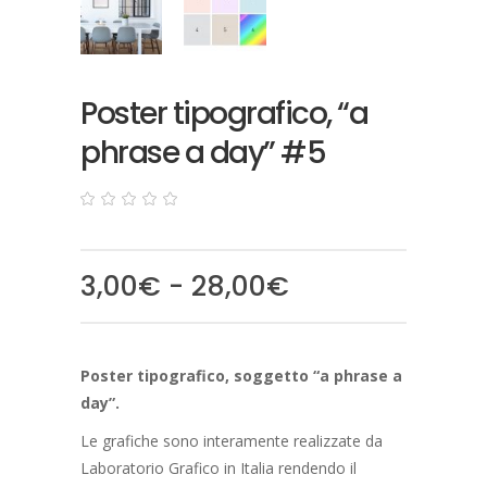
Poster tipografico, “a
phrase a day” #5
0
5
0
out
of
based
Fascia
3,00
€
-
28,00
€
on
customer
di
ratings
prezzo:
da
Poster tipografico, soggetto “a phrase a
3,00€
day”.
a
28,00€
Le grafiche sono interamente realizzate da
Laboratorio Grafico in Italia rendendo il